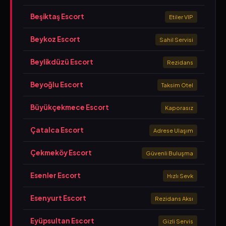
Beşiktaş Escort
Etiler VIP
Beykoz Escort
Sahil Servisi
Beylikdüzü Escort
Rezidans
Beyoğlu Escort
Taksim Otel
Büyükçekmece Escort
Kaporasız
Çatalca Escort
Adrese Ulaşım
Çekmeköy Escort
Güvenli Buluşma
Esenler Escort
Hızlı Sevk
Esenyurt Escort
Rezidans Aksı
Eyüpsultan Escort
Gizli Servis