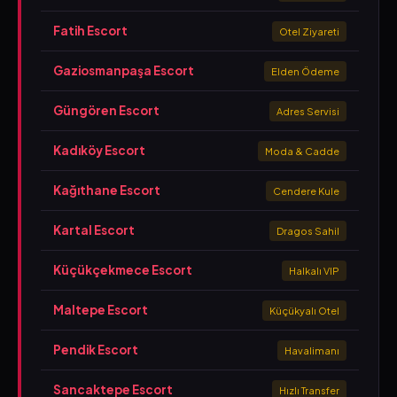
Fatih Escort
Otel Ziyareti
Gaziosmanpaşa Escort
Elden Ödeme
Güngören Escort
Adres Servisi
Kadıköy Escort
Moda & Cadde
Kağıthane Escort
Cendere Kule
Kartal Escort
Dragos Sahil
Küçükçekmece Escort
Halkalı VIP
Maltepe Escort
Küçükyalı Otel
Pendik Escort
Havalimanı
Sancaktepe Escort
Hızlı Transfer