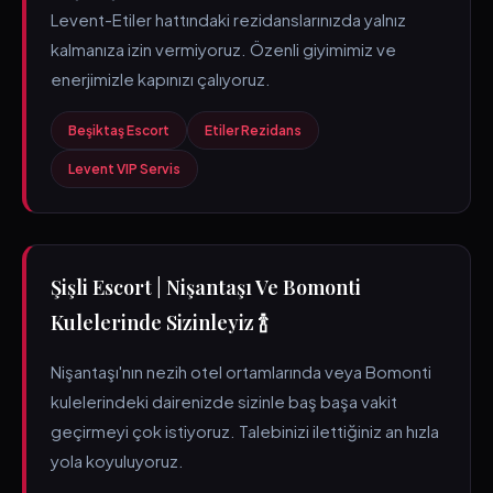
Levent-Etiler hattındaki rezidanslarınızda yalnız
kalmanıza izin vermiyoruz. Özenli giyimimiz ve
enerjimizle kapınızı çalıyoruz.
Beşiktaş Escort
Etiler Rezidans
Levent VIP Servis
Şişli Escort | Nişantaşı Ve Bomonti
Kulelerinde Sizinleyiz 🍾
Nişantaşı'nın nezih otel ortamlarında veya Bomonti
kulelerindeki dairenizde sizinle baş başa vakit
geçirmeyi çok istiyoruz. Talebinizi ilettiğiniz an hızla
yola koyuluyoruz.