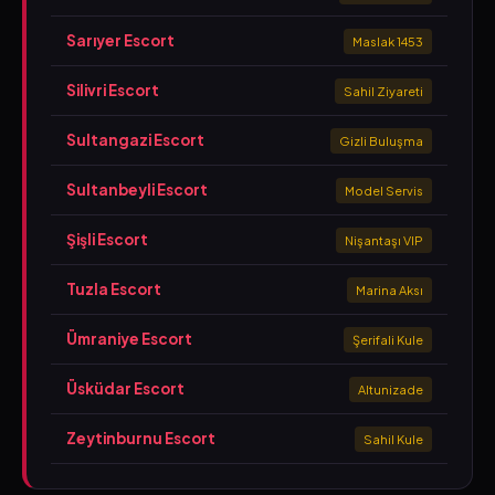
Sarıyer Escort
Maslak 1453
Silivri Escort
Sahil Ziyareti
Sultangazi Escort
Gizli Buluşma
Sultanbeyli Escort
Model Servis
Şişli Escort
Nişantaşı VIP
Tuzla Escort
Marina Aksı
Ümraniye Escort
Şerifali Kule
Üsküdar Escort
Altunizade
Zeytinburnu Escort
Sahil Kule