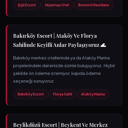
Şişli Escort
Nişantaşı Otel
Bomonti Rezidans
Bakırköy Escort | Ataköy Ve Florya
Sahilinde Keyifli Anlar Paylaşıyoruz 🌊
Bakırköy merkez otellerinde ya da Ataköy Marina
projelerindeki dairenizde sizinle buluşuyoruz. Hiçbir
şekilde ön ödeme istemiyor, kapıda ödeme
seçeneği sunuyoruz.
Bakırköy Escort
Florya Sahil
Ataköy Marina
Beylikdüzü Escort | Beykent Ve Merkez