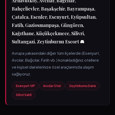
Arnavutköy, Avcılar, Bağcılar,
Bahçelievler, Başakşehir, Bayrampaşa,
Çatalca, Esenler, Esenyurt, Eyüpsultan,
Fatih, Gaziosmanpaşa, Güngören,
Kağıthane, Küçükçekmece, Silivri,
Sultangazi, Zeytinburnu Escort 🚘
Avrupa yakasındaki diğer tüm ilçelerde (Esenyurt,
Avcılar, Bağcılar, Fatih vb.) konakladığınız otellere
ve kişisel dairelerinize özel araçlarımızla ulaşım
sağlıyoruz.
Esenyurt VIP
Avcılar Otel
Zeytinburnu Daire
Silivri Sahil