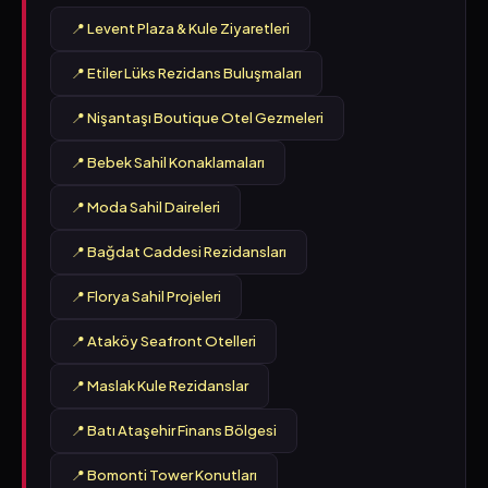
📍 Levent Plaza & Kule Ziyaretleri
📍 Etiler Lüks Rezidans Buluşmaları
📍 Nişantaşı Boutique Otel Gezmeleri
📍 Bebek Sahil Konaklamaları
📍 Moda Sahil Daireleri
📍 Bağdat Caddesi Rezidansları
📍 Florya Sahil Projeleri
📍 Ataköy Seafront Otelleri
📍 Maslak Kule Rezidanslar
📍 Batı Ataşehir Finans Bölgesi
📍 Bomonti Tower Konutları