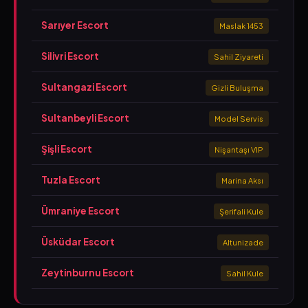
Sarıyer Escort
Maslak 1453
Silivri Escort
Sahil Ziyareti
Sultangazi Escort
Gizli Buluşma
Sultanbeyli Escort
Model Servis
Şişli Escort
Nişantaşı VIP
Tuzla Escort
Marina Aksı
Ümraniye Escort
Şerifali Kule
Üsküdar Escort
Altunizade
Zeytinburnu Escort
Sahil Kule