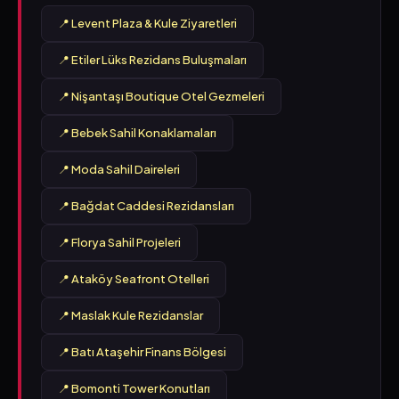
📍 Levent Plaza & Kule Ziyaretleri
📍 Etiler Lüks Rezidans Buluşmaları
📍 Nişantaşı Boutique Otel Gezmeleri
📍 Bebek Sahil Konaklamaları
📍 Moda Sahil Daireleri
📍 Bağdat Caddesi Rezidansları
📍 Florya Sahil Projeleri
📍 Ataköy Seafront Otelleri
📍 Maslak Kule Rezidanslar
📍 Batı Ataşehir Finans Bölgesi
📍 Bomonti Tower Konutları