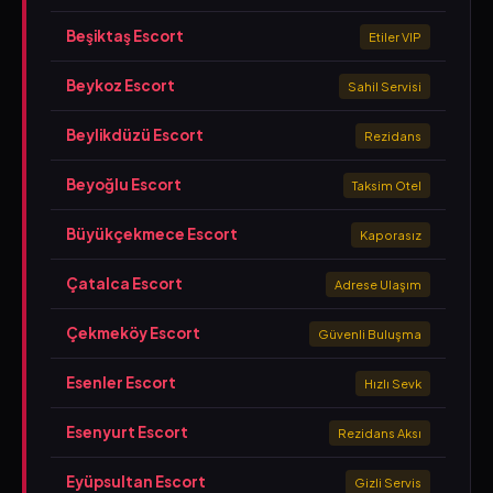
Beşiktaş Escort
Etiler VIP
Beykoz Escort
Sahil Servisi
Beylikdüzü Escort
Rezidans
Beyoğlu Escort
Taksim Otel
Büyükçekmece Escort
Kaporasız
Çatalca Escort
Adrese Ulaşım
Çekmeköy Escort
Güvenli Buluşma
Esenler Escort
Hızlı Sevk
Esenyurt Escort
Rezidans Aksı
Eyüpsultan Escort
Gizli Servis