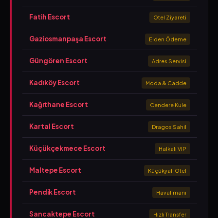
Fatih Escort
Otel Ziyareti
Gaziosmanpaşa Escort
Elden Ödeme
Güngören Escort
Adres Servisi
Kadıköy Escort
Moda & Cadde
Kağıthane Escort
Cendere Kule
Kartal Escort
Dragos Sahil
Küçükçekmece Escort
Halkalı VIP
Maltepe Escort
Küçükyalı Otel
Pendik Escort
Havalimanı
Sancaktepe Escort
Hızlı Transfer