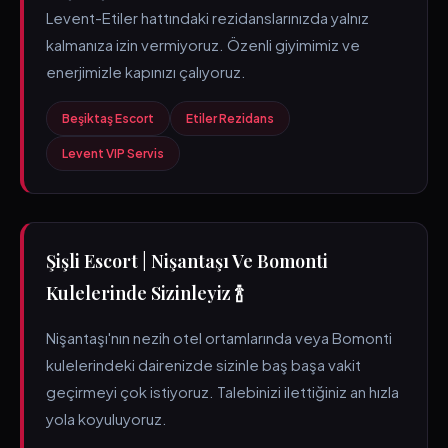
Levent-Etiler hattındaki rezidanslarınızda yalnız
kalmanıza izin vermiyoruz. Özenli giyimimiz ve
enerjimizle kapınızı çalıyoruz.
Beşiktaş Escort
Etiler Rezidans
Levent VIP Servis
Şişli Escort | Nişantaşı Ve Bomonti
Kulelerinde Sizinleyiz 🍾
Nişantaşı'nın nezih otel ortamlarında veya Bomonti
kulelerindeki dairenizde sizinle baş başa vakit
geçirmeyi çok istiyoruz. Talebinizi ilettiğiniz an hızla
yola koyuluyoruz.