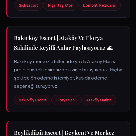
Şişli Escort
Nişantaşı Otel
Bomonti Rezidans
Bakırköy Escort | Ataköy Ve Florya
Sahilinde Keyifli Anlar Paylaşıyoruz 🌊
Bakırköy merkez otellerinde ya da Ataköy Marina
projelerindeki dairenizde sizinle buluşuyoruz. Hiçbir
şekilde ön ödeme istemiyor, kapıda ödeme
seçeneği sunuyoruz.
Bakırköy Escort
Florya Sahil
Ataköy Marina
Beylikdüzü Escort | Beykent Ve Merkez