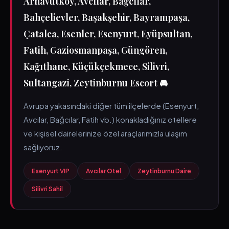
Arnavutköy, Avcılar, Bağcılar,
Bahçelievler, Başakşehir, Bayrampaşa,
Çatalca, Esenler, Esenyurt, Eyüpsultan,
Fatih, Gaziosmanpaşa, Güngören,
Kağıthane, Küçükçekmece, Silivri,
Sultangazi, Zeytinburnu Escort 🚘
Avrupa yakasındaki diğer tüm ilçelerde (Esenyurt,
Avcılar, Bağcılar, Fatih vb.) konakladığınız otellere
ve kişisel dairelerinize özel araçlarımızla ulaşım
sağlıyoruz.
Esenyurt VIP
Avcılar Otel
Zeytinburnu Daire
Silivri Sahil