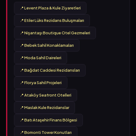
📍 Levent Plaza & Kule Ziyaretleri
📍 Etiler Lüks Rezidans Buluşmaları
📍 Nişantaşı Boutique Otel Gezmeleri
📍 Bebek Sahil Konaklamaları
📍 Moda Sahil Daireleri
📍 Bağdat Caddesi Rezidansları
📍 Florya Sahil Projeleri
📍 Ataköy Seafront Otelleri
📍 Maslak Kule Rezidanslar
📍 Batı Ataşehir Finans Bölgesi
📍 Bomonti Tower Konutları