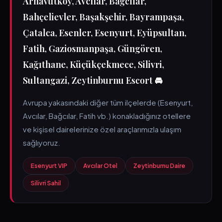
Arnavutköy, Avcılar, Bağcılar,
Bahçelievler, Başakşehir, Bayrampaşa,
Çatalca, Esenler, Esenyurt, Eyüpsultan,
Fatih, Gaziosmanpaşa, Güngören,
Kağıthane, Küçükçekmece, Silivri,
Sultangazi, Zeytinburnu Escort 🚘
Avrupa yakasındaki diğer tüm ilçelerde (Esenyurt,
Avcılar, Bağcılar, Fatih vb.) konakladığınız otellere
ve kişisel dairelerinize özel araçlarımızla ulaşım
sağlıyoruz.
Esenyurt VIP
Avcılar Otel
Zeytinburnu Daire
Silivri Sahil