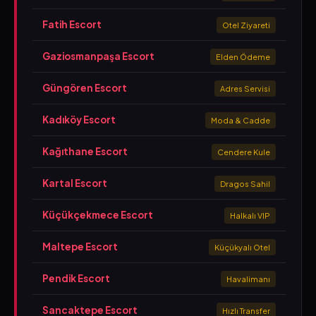
Fatih Escort
Otel Ziyareti
Gaziosmanpaşa Escort
Elden Ödeme
Güngören Escort
Adres Servisi
Kadıköy Escort
Moda & Cadde
Kağıthane Escort
Cendere Kule
Kartal Escort
Dragos Sahil
Küçükçekmece Escort
Halkalı VIP
Maltepe Escort
Küçükyalı Otel
Pendik Escort
Havalimanı
Sancaktepe Escort
Hızlı Transfer