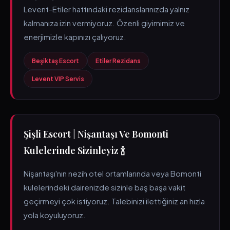
Levent-Etiler hattındaki rezidanslarınızda yalnız
kalmanıza izin vermiyoruz. Özenli giyimimiz ve
enerjimizle kapınızı çalıyoruz.
Beşiktaş Escort
Etiler Rezidans
Levent VIP Servis
Şişli Escort | Nişantaşı Ve Bomonti
Kulelerinde Sizinleyiz 🍾
Nişantaşı'nın nezih otel ortamlarında veya Bomonti
kulelerindeki dairenizde sizinle baş başa vakit
geçirmeyi çok istiyoruz. Talebinizi ilettiğiniz an hızla
yola koyuluyoruz.