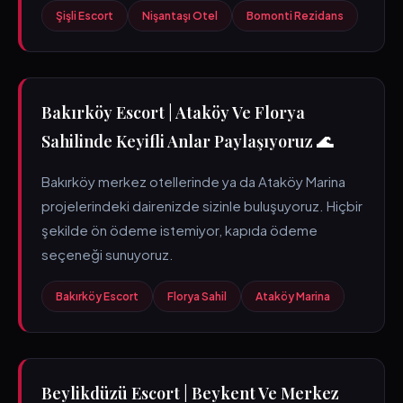
Şişli Escort
Nişantaşı Otel
Bomonti Rezidans
Bakırköy Escort | Ataköy Ve Florya
Sahilinde Keyifli Anlar Paylaşıyoruz 🌊
Bakırköy merkez otellerinde ya da Ataköy Marina
projelerindeki dairenizde sizinle buluşuyoruz. Hiçbir
şekilde ön ödeme istemiyor, kapıda ödeme
seçeneği sunuyoruz.
Bakırköy Escort
Florya Sahil
Ataköy Marina
Beylikdüzü Escort | Beykent Ve Merkez