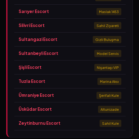
Sarıyer Escort
Maslak 1453
Silivri Escort
Sahil Ziyareti
Sultangazi Escort
Gizli Buluşma
Sultanbeyli Escort
Model Servis
Şişli Escort
Nişantaşı VIP
Tuzla Escort
Marina Aksı
Ümraniye Escort
Şerifali Kule
Üsküdar Escort
Altunizade
Zeytinburnu Escort
Sahil Kule