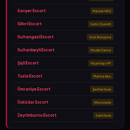
Sarıyer Escort
Maslak 1453
Silivri Escort
Sahil Ziyareti
Sultangazi Escort
Gizli Buluşma
Sultanbeyli Escort
Model Servis
Şişli Escort
Nişantaşı VIP
Tuzla Escort
Marina Aksı
Ümraniye Escort
Şerifali Kule
Üsküdar Escort
Altunizade
Zeytinburnu Escort
Sahil Kule