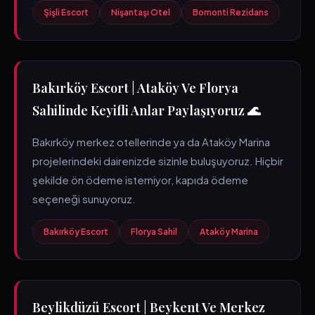
Şişli Escort
Nişantaşı Otel
Bomonti Rezidans
Bakırköy Escort | Ataköy Ve Florya
Sahilinde Keyifli Anlar Paylaşıyoruz 🌊
Bakırköy merkez otellerinde ya da Ataköy Marina
projelerindeki dairenizde sizinle buluşuyoruz. Hiçbir
şekilde ön ödeme istemiyor, kapıda ödeme
seçeneği sunuyoruz.
Bakırköy Escort
Florya Sahil
Ataköy Marina
Beylikdüzü Escort | Beykent Ve Merkez