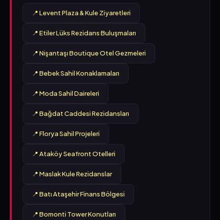
📍 Levent Plaza & Kule Ziyaretleri
📍 Etiler Lüks Rezidans Buluşmaları
📍 Nişantaşı Boutique Otel Gezmeleri
📍 Bebek Sahil Konaklamaları
📍 Moda Sahil Daireleri
📍 Bağdat Caddesi Rezidansları
📍 Florya Sahil Projeleri
📍 Ataköy Seafront Otelleri
📍 Maslak Kule Rezidanslar
📍 Batı Ataşehir Finans Bölgesi
📍 Bomonti Tower Konutları