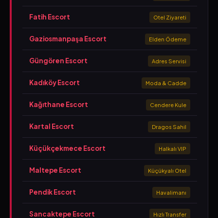
Fatih Escort
Otel Ziyareti
Gaziosmanpaşa Escort
Elden Ödeme
Güngören Escort
Adres Servisi
Kadıköy Escort
Moda & Cadde
Kağıthane Escort
Cendere Kule
Kartal Escort
Dragos Sahil
Küçükçekmece Escort
Halkalı VIP
Maltepe Escort
Küçükyalı Otel
Pendik Escort
Havalimanı
Sancaktepe Escort
Hızlı Transfer