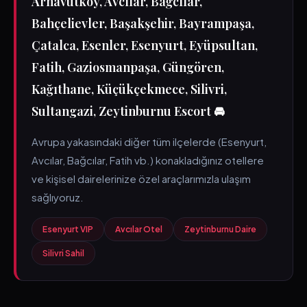
Arnavutköy, Avcılar, Bağcılar,
Bahçelievler, Başakşehir, Bayrampaşa,
Çatalca, Esenler, Esenyurt, Eyüpsultan,
Fatih, Gaziosmanpaşa, Güngören,
Kağıthane, Küçükçekmece, Silivri,
Sultangazi, Zeytinburnu Escort 🚘
Avrupa yakasındaki diğer tüm ilçelerde (Esenyurt,
Avcılar, Bağcılar, Fatih vb.) konakladığınız otellere
ve kişisel dairelerinize özel araçlarımızla ulaşım
sağlıyoruz.
Esenyurt VIP
Avcılar Otel
Zeytinburnu Daire
Silivri Sahil