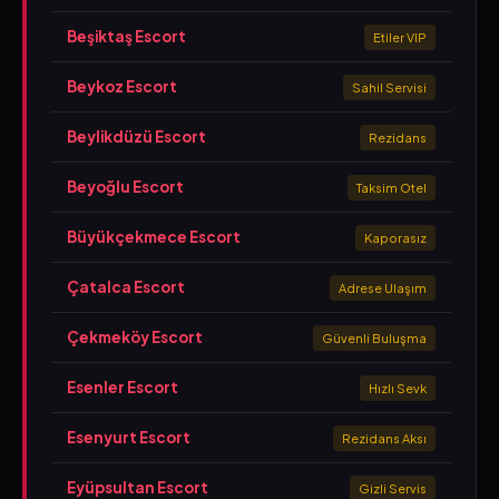
Beşiktaş Escort
Etiler VIP
Beykoz Escort
Sahil Servisi
Beylikdüzü Escort
Rezidans
Beyoğlu Escort
Taksim Otel
Büyükçekmece Escort
Kaporasız
Çatalca Escort
Adrese Ulaşım
Çekmeköy Escort
Güvenli Buluşma
Esenler Escort
Hızlı Sevk
Esenyurt Escort
Rezidans Aksı
Eyüpsultan Escort
Gizli Servis