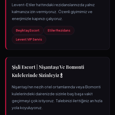
Levent-Etiler hattındaki rezidanslarınızda yalnız
kalmanıza izin vermiyoruz. Özenli giyimimiz ve
enerjimizle kapınızı çalıyoruz.
Beşiktaş Escort
Etiler Rezidans
Levent VIP Servis
Şişli Escort | Nişantaşı Ve Bomonti
Kulelerinde Sizinleyiz 🍾
Nişantaşı'nın nezih otel ortamlarında veya Bomonti
kulelerindeki dairenizde sizinle baş başa vakit
geçirmeyi çok istiyoruz. Talebinizi ilettiğiniz an hızla
yola koyuluyoruz.