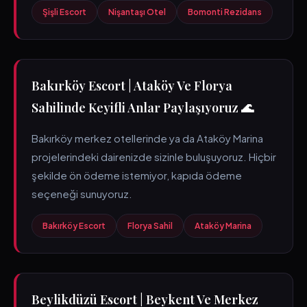
Şişli Escort
Nişantaşı Otel
Bomonti Rezidans
Bakırköy Escort | Ataköy Ve Florya
Sahilinde Keyifli Anlar Paylaşıyoruz 🌊
Bakırköy merkez otellerinde ya da Ataköy Marina
projelerindeki dairenizde sizinle buluşuyoruz. Hiçbir
şekilde ön ödeme istemiyor, kapıda ödeme
seçeneği sunuyoruz.
Bakırköy Escort
Florya Sahil
Ataköy Marina
Beylikdüzü Escort | Beykent Ve Merkez