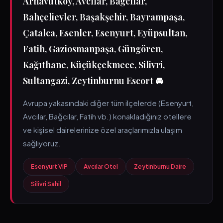
Arnavutköy, Avcılar, Bağcılar,
Bahçelievler, Başakşehir, Bayrampaşa,
Çatalca, Esenler, Esenyurt, Eyüpsultan,
Fatih, Gaziosmanpaşa, Güngören,
Kağıthane, Küçükçekmece, Silivri,
Sultangazi, Zeytinburnu Escort 🚘
Avrupa yakasındaki diğer tüm ilçelerde (Esenyurt,
Avcılar, Bağcılar, Fatih vb.) konakladığınız otellere
ve kişisel dairelerinize özel araçlarımızla ulaşım
sağlıyoruz.
Esenyurt VIP
Avcılar Otel
Zeytinburnu Daire
Silivri Sahil