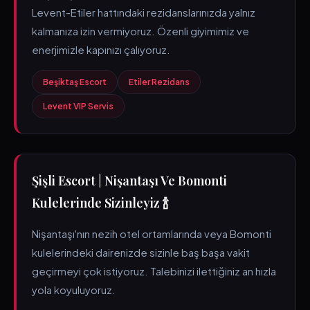
Levent-Etiler hattındaki rezidanslarınızda yalnız
kalmanıza izin vermiyoruz. Özenli giyimimiz ve
enerjimizle kapınızı çalıyoruz.
Beşiktaş Escort
Etiler Rezidans
Levent VIP Servis
Şişli Escort | Nişantaşı Ve Bomonti
Kulelerinde Sizinleyiz 🍾
Nişantaşı'nın nezih otel ortamlarında veya Bomonti
kulelerindeki dairenizde sizinle baş başa vakit
geçirmeyi çok istiyoruz. Talebinizi ilettiğiniz an hızla
yola koyuluyoruz.