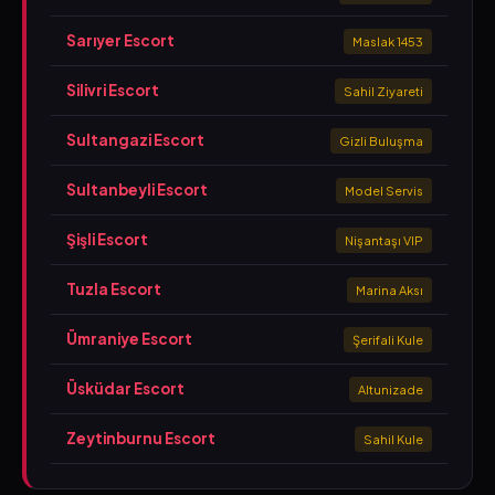
Sarıyer Escort
Maslak 1453
Silivri Escort
Sahil Ziyareti
Sultangazi Escort
Gizli Buluşma
Sultanbeyli Escort
Model Servis
Şişli Escort
Nişantaşı VIP
Tuzla Escort
Marina Aksı
Ümraniye Escort
Şerifali Kule
Üsküdar Escort
Altunizade
Zeytinburnu Escort
Sahil Kule