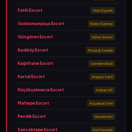
Fatih Escort
Otel Ziyareti
Gaziosmanpaşa Escort
Elden Ödeme
Güngören Escort
Adres Servisi
Kadıköy Escort
Moda & Cadde
Kağıthane Escort
Cendere Kule
Kartal Escort
Dragos Sahil
Küçükçekmece Escort
Halkalı VIP
Maltepe Escort
Küçükyalı Otel
Pendik Escort
Havalimanı
Sancaktepe Escort
Hızlı Transfer