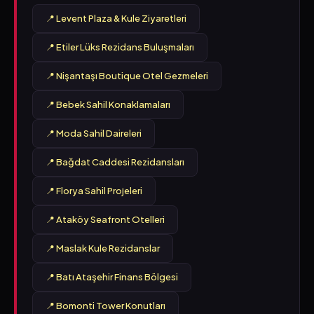
📍 Levent Plaza & Kule Ziyaretleri
📍 Etiler Lüks Rezidans Buluşmaları
📍 Nişantaşı Boutique Otel Gezmeleri
📍 Bebek Sahil Konaklamaları
📍 Moda Sahil Daireleri
📍 Bağdat Caddesi Rezidansları
📍 Florya Sahil Projeleri
📍 Ataköy Seafront Otelleri
📍 Maslak Kule Rezidanslar
📍 Batı Ataşehir Finans Bölgesi
📍 Bomonti Tower Konutları