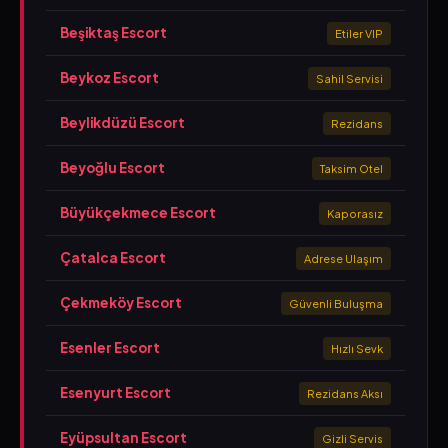
Beşiktaş Escort
Etiler VIP
Beykoz Escort
Sahil Servisi
Beylikdüzü Escort
Rezidans
Beyoğlu Escort
Taksim Otel
Büyükçekmece Escort
Kaporasız
Çatalca Escort
Adrese Ulaşım
Çekmeköy Escort
Güvenli Buluşma
Esenler Escort
Hızlı Sevk
Esenyurt Escort
Rezidans Aksı
Eyüpsultan Escort
Gizli Servis