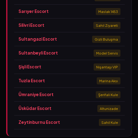
Sarıyer Escort
Maslak 1453
Silivri Escort
Sahil Ziyareti
Sultangazi Escort
Gizli Buluşma
Sultanbeyli Escort
Model Servis
Şişli Escort
Nişantaşı VIP
Tuzla Escort
Marina Aksı
Ümraniye Escort
Şerifali Kule
Üsküdar Escort
Altunizade
Zeytinburnu Escort
Sahil Kule