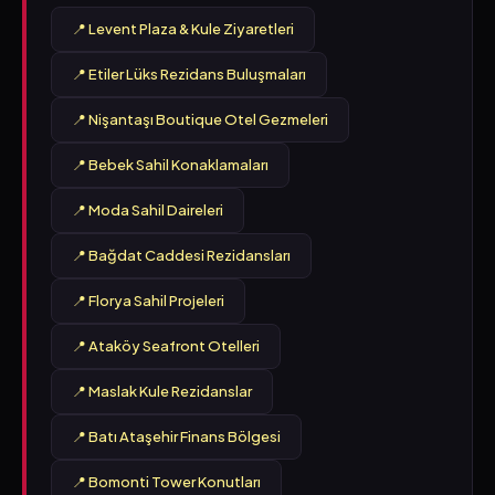
📍 Levent Plaza & Kule Ziyaretleri
📍 Etiler Lüks Rezidans Buluşmaları
📍 Nişantaşı Boutique Otel Gezmeleri
📍 Bebek Sahil Konaklamaları
📍 Moda Sahil Daireleri
📍 Bağdat Caddesi Rezidansları
📍 Florya Sahil Projeleri
📍 Ataköy Seafront Otelleri
📍 Maslak Kule Rezidanslar
📍 Batı Ataşehir Finans Bölgesi
📍 Bomonti Tower Konutları