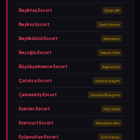
Beşiktaş Escort
Etiler VIP
Beykoz Escort
Sahil Servisi
Beylikdüzü Escort
Rezidans
Beyoğlu Escort
Taksim Otel
Büyükçekmece Escort
Kaporasız
Çatalca Escort
Adrese Ulaşım
Çekmeköy Escort
Güvenli Buluşma
Esenler Escort
Hızlı Sevk
Esenyurt Escort
Rezidans Aksı
Eyüpsultan Escort
Gizli Servis