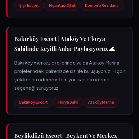
Şişli Escort
Nişantaşı Otel
Bomonti Rezidans
Bakırköy Escort | Ataköy Ve Florya
Sahilinde Keyifli Anlar Paylaşıyoruz 🌊
Bakırköy merkez otellerinde ya da Ataköy Marina
projelerindeki dairenizde sizinle buluşuyoruz. Hiçbir
şekilde ön ödeme istemiyor, kapıda ödeme
seçeneği sunuyoruz.
Bakırköy Escort
Florya Sahil
Ataköy Marina
Beylikdüzü Escort | Beykent Ve Merkez