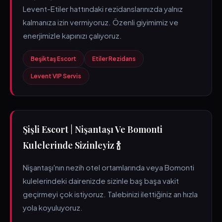
Levent-Etiler hattındaki rezidanslarınızda yalnız
kalmanıza izin vermiyoruz. Özenli giyimimiz ve
enerjimizle kapınızı çalıyoruz.
Beşiktaş Escort
Etiler Rezidans
Levent VIP Servis
Şişli Escort | Nişantaşı Ve Bomonti
Kulelerinde Sizinleyiz 🍾
Nişantaşı'nın nezih otel ortamlarında veya Bomonti
kulelerindeki dairenizde sizinle baş başa vakit
geçirmeyi çok istiyoruz. Talebinizi ilettiğiniz an hızla
yola koyuluyoruz.