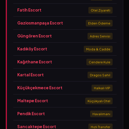
Fatih Escort
Otel Ziyareti
Gaziosmanpaşa Escort
Elden Ödeme
Güngören Escort
Adres Servisi
Kadıköy Escort
Moda & Cadde
Kağıthane Escort
Cendere Kule
Kartal Escort
Dragos Sahil
Küçükçekmece Escort
Halkalı VIP
Maltepe Escort
Küçükyalı Otel
Pendik Escort
Havalimanı
Sancaktepe Escort
Hızlı Transfer