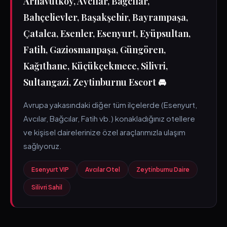
Arnavutköy, Avcılar, Bağcılar,
Bahçelievler, Başakşehir, Bayrampaşa,
Çatalca, Esenler, Esenyurt, Eyüpsultan,
Fatih, Gaziosmanpaşa, Güngören,
Kağıthane, Küçükçekmece, Silivri,
Sultangazi, Zeytinburnu Escort 🚘
Avrupa yakasındaki diğer tüm ilçelerde (Esenyurt,
Avcılar, Bağcılar, Fatih vb.) konakladığınız otellere
ve kişisel dairelerinize özel araçlarımızla ulaşım
sağlıyoruz.
Esenyurt VIP
Avcılar Otel
Zeytinburnu Daire
Silivri Sahil