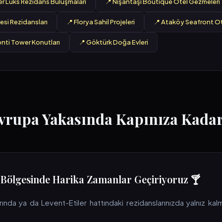
ler Lüks Rezidans Buluşmaları
📍 Nişantaşı Boutique Otel Gezmeleri
si Rezidansları
📍 Florya Sahil Projeleri
📍 Ataköy Seafront Ot
nti Tower Konutları
📍 Göktürk Doğa Evleri
Avrupa Yakasında Kapınıza Kadar
er Bölgesinde Harika Zamanlar Geçiriyoruz 🍸
rında ya da Levent-Etiler hattındaki rezidanslarınızda yalnız ka