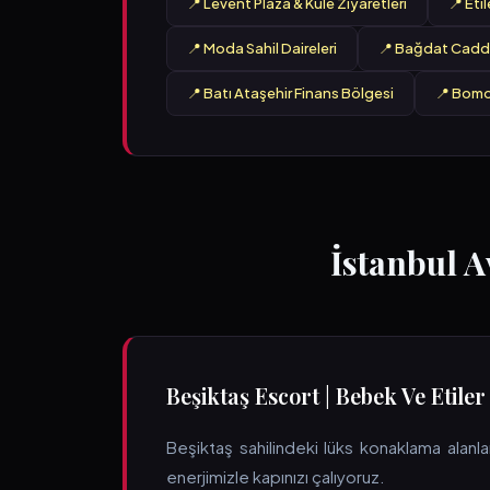
📍 Levent Plaza & Kule Ziyaretleri
📍 Eti
📍 Moda Sahil Daireleri
📍 Bağdat Cadde
📍 Batı Ataşehir Finans Bölgesi
📍 Bomo
İstanbul 
Beşiktaş Escort | Bebek Ve Etil
Beşiktaş sahilindeki lüks konaklama alanla
enerjimizle kapınızı çalıyoruz.