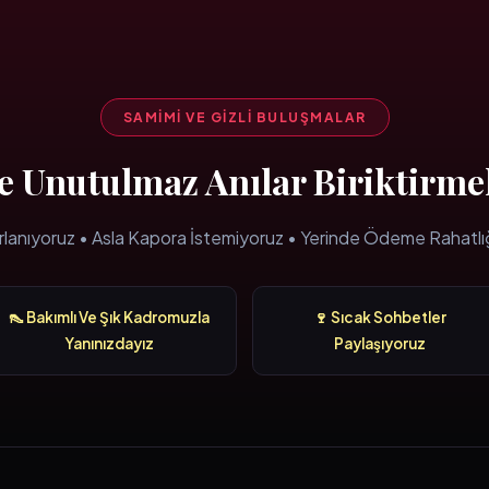
SAMIMI VE GIZLI BULUŞMALAR
kte Unutulmaz Anılar Biriktirme
rlanıyoruz • Asla Kapora İstemiyoruz • Yerinde Ödeme Rahatlı
👠 Bakımlı Ve Şık Kadromuzla
🍷 Sıcak Sohbetler
Yanınızdayız
Paylaşıyoruz