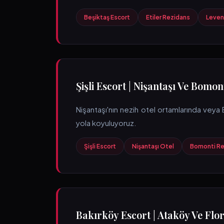
Beşiktaş Escort
Etiler Rezidans
Levent
Şişli Escort | Nişantaşı Ve Bomont
Nişantaşı'nın nezih otel ortamlarında veya 
yola koyuluyoruz.
Şişli Escort
Nişantaşı Otel
Bomonti Re
Bakırköy Escort | Ataköy Ve Flor