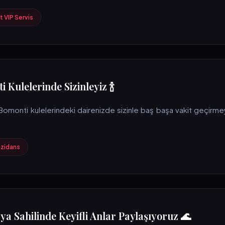
 VIP Servis
i Kulelerinde Sizinleyiz 🍾
Bomonti kulelerindeki dairenizde sizinle baş başa vakit geçirmeyi ç
zidans
ya Sahilinde Keyifli Anlar Paylaşıyoruz 🌊