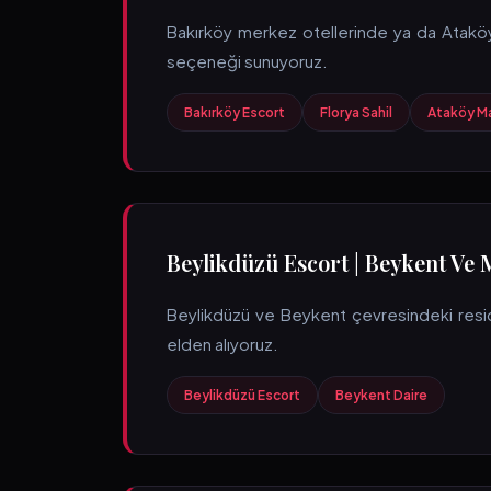
Bakırköy merkez otellerinde ya da Ataköy
seçeneği sunuyoruz.
Bakırköy Escort
Florya Sahil
Ataköy Ma
Beylikdüzü Escort | Beykent Ve 
Beylikdüzü ve Beykent çevresindeki residen
elden alıyoruz.
Beylikdüzü Escort
Beykent Daire