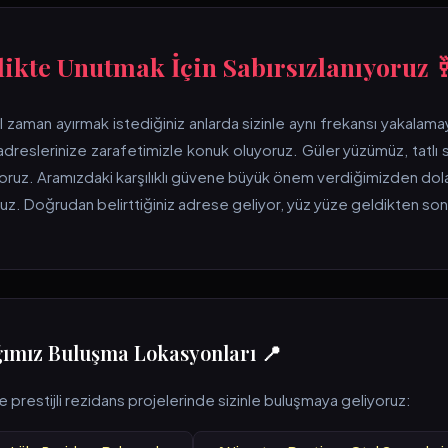
ikte Unutmak İçin Sabırsızlanıyoruz 
zaman ayırmak istediğiniz anlarda sizinle aynı frekansı yakalamayı 
 adreslerinize zarafetimizle konuk oluyoruz. Güler yüzümüz, tatlı
oruz. Aramızdaki karşılıklı güvene büyük önem verdiğimizden dol
. Doğrudan belirttiğiniz adrese geliyor, yüz yüze geldikten so
ığımız Buluşma Lokasyonları 📍
e prestijli rezidans projelerinde sizinle buluşmaya geliyoruz: