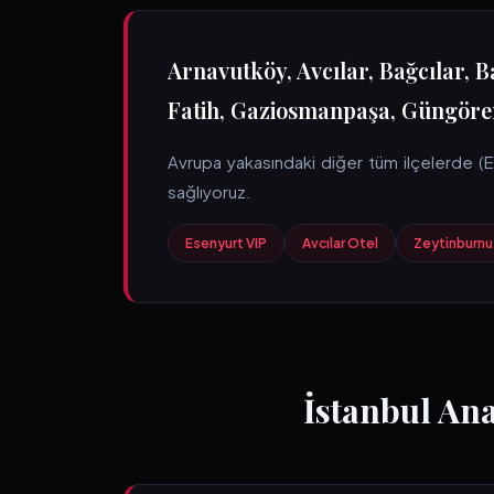
Arnavutköy, Avcılar, Bağcılar, B
Fatih, Gaziosmanpaşa, Güngören,
Avrupa yakasındaki diğer tüm ilçelerde (Ese
sağlıyoruz.
Esenyurt VIP
Avcılar Otel
Zeytinburnu
İstanbul An