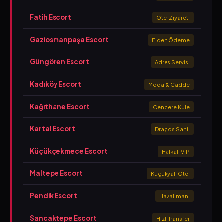
Fatih Escort
Otel Ziyareti
Gaziosmanpaşa Escort
Elden Ödeme
Güngören Escort
Adres Servisi
Kadıköy Escort
Moda & Cadde
Kağıthane Escort
Cendere Kule
Kartal Escort
Dragos Sahil
Küçükçekmece Escort
Halkalı VIP
Maltepe Escort
Küçükyalı Otel
Pendik Escort
Havalimanı
Sancaktepe Escort
Hızlı Transfer