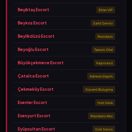
Beşiktaş Escort
Etiler VIP
Beykoz Escort
Sahil Servisi
Beylikdüzü Escort
Rezidans
Beyoğlu Escort
Taksim Otel
Büyükçekmece Escort
Kaporasız
Çatalca Escort
Adrese Ulaşım
Çekmeköy Escort
Güvenli Buluşma
Esenler Escort
Hızlı Sevk
Esenyurt Escort
Rezidans Aksı
Eyüpsultan Escort
Gizli Servis