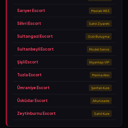
Sarıyer Escort
Maslak 1453
Silivri Escort
Sahil Ziyareti
Sultangazi Escort
Gizli Buluşma
Sultanbeyli Escort
Model Servis
Şişli Escort
Nişantaşı VIP
Tuzla Escort
Marina Aksı
Ümraniye Escort
Şerifali Kule
Üsküdar Escort
Altunizade
Zeytinburnu Escort
Sahil Kule