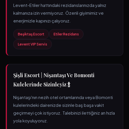
Levent-Etiler hattındaki rezidanslarınızda yalnız
kalmanıza izin vermiyoruz. Özenli giyimimiz ve
enerjimizle kapınızı çalıyoruz.
Beşiktaş Escort
Etiler Rezidans
Levent VIP Servis
Şişli Escort | Nişantaşı Ve Bomonti
Kulelerinde Sizinleyiz 🍾
Nişantaşı'nın nezih otel ortamlarında veya Bomonti
kulelerindeki dairenizde sizinle baş başa vakit
geçirmeyi çok istiyoruz. Talebinizi ilettiğiniz an hızla
yola koyuluyoruz.