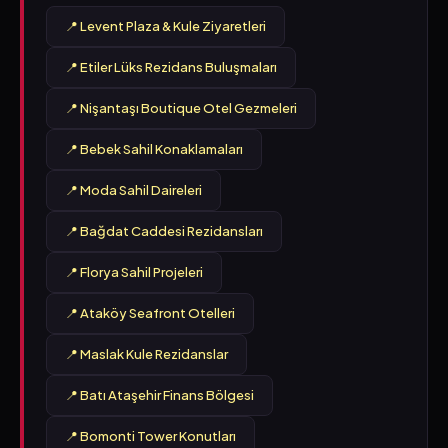
📍 Levent Plaza & Kule Ziyaretleri
📍 Etiler Lüks Rezidans Buluşmaları
📍 Nişantaşı Boutique Otel Gezmeleri
📍 Bebek Sahil Konaklamaları
📍 Moda Sahil Daireleri
📍 Bağdat Caddesi Rezidansları
📍 Florya Sahil Projeleri
📍 Ataköy Seafront Otelleri
📍 Maslak Kule Rezidanslar
📍 Batı Ataşehir Finans Bölgesi
📍 Bomonti Tower Konutları