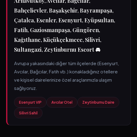
Arnavutköy, Avcılar, Bağcılar,
Bahçelievler, Başakşehir, Bayrampaşa,
Çatalca, Esenler, Esenyurt, Eyüpsultan,
Fatih, Gaziosmanpaşa, Güngören,
Kağıthane, Küçükçekmece, Silivri,
Sultangazi, Zeytinburnu Escort 🚘
Avrupa yakasındaki diğer tüm ilçelerde (Esenyurt,
Avcılar, Bağcılar, Fatih vb.) konakladığınız otellere
ve kişisel dairelerinize özel araçlarımızla ulaşım
sağlıyoruz.
Esenyurt VIP
Avcılar Otel
Zeytinburnu Daire
Silivri Sahil