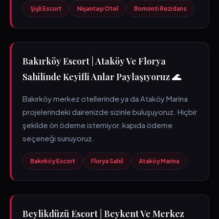
Şişli Escort
Nişantaşı Otel
Bomonti Rezidans
Bakırköy Escort | Ataköy Ve Florya
Sahilinde Keyifli Anlar Paylaşıyoruz 🌊
Bakırköy merkez otellerinde ya da Ataköy Marina
projelerindeki dairenizde sizinle buluşuyoruz. Hiçbir
şekilde ön ödeme istemiyor, kapıda ödeme
seçeneği sunuyoruz.
Bakırköy Escort
Florya Sahil
Ataköy Marina
Beylikdüzü Escort | Beykent Ve Merkez