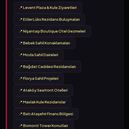
📍 Levent Plaza & Kule Ziyaretleri
📍 Etiler Lüks Rezidans Buluşmaları
📍 Nişantaşı Boutique Otel Gezmeleri
📍 Bebek Sahil Konaklamaları
📍 Moda Sahil Daireleri
📍 Bağdat Caddesi Rezidansları
📍 Florya Sahil Projeleri
📍 Ataköy Seafront Otelleri
📍 Maslak Kule Rezidanslar
📍 Batı Ataşehir Finans Bölgesi
📍 Bomonti Tower Konutları