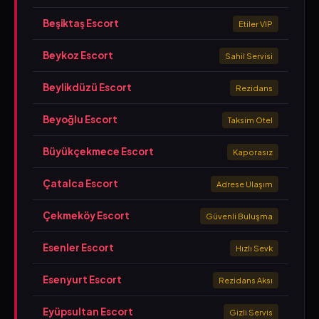
Beşiktaş Escort
Etiler VIP
Beykoz Escort
Sahil Servisi
Beylikdüzü Escort
Rezidans
Beyoğlu Escort
Taksim Otel
Büyükçekmece Escort
Kaporasız
Çatalca Escort
Adrese Ulaşım
Çekmeköy Escort
Güvenli Buluşma
Esenler Escort
Hızlı Sevk
Esenyurt Escort
Rezidans Aksı
Eyüpsultan Escort
Gizli Servis