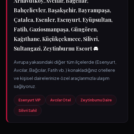
Arnavutköy, Avcılar, Bağcılar,
Bahçelievler, Başakşehir, Bayrampaşa,
Çatalca, Esenler, Esenyurt, Eyüpsultan,
Fatih, Gaziosmanpaşa, Güngören,
Kağıthane, Küçükçekmece, Silivri,
Sultangazi, Zeytinburnu Escort 🚘
Avrupa yakasındaki diğer tüm ilçelerde (Esenyurt,
Avcılar, Bağcılar, Fatih vb.) konakladığınız otellere
ve kişisel dairelerinize özel araçlarımızla ulaşım
sağlıyoruz.
Esenyurt VIP
Avcılar Otel
Zeytinburnu Daire
Silivri Sahil