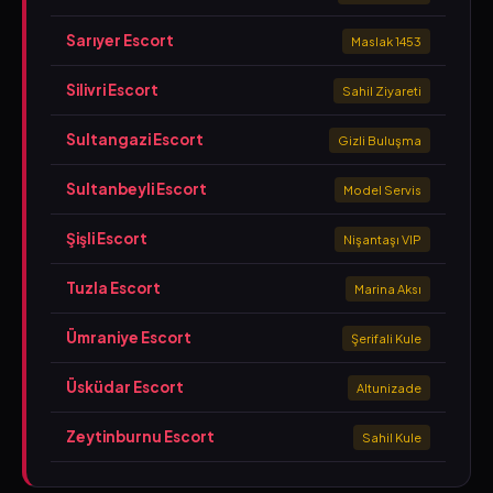
Sarıyer Escort
Maslak 1453
Silivri Escort
Sahil Ziyareti
Sultangazi Escort
Gizli Buluşma
Sultanbeyli Escort
Model Servis
Şişli Escort
Nişantaşı VIP
Tuzla Escort
Marina Aksı
Ümraniye Escort
Şerifali Kule
Üsküdar Escort
Altunizade
Zeytinburnu Escort
Sahil Kule