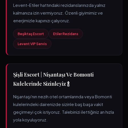
Levent-Etiler hattındaki rezidanslarınızda yalnız
kalmanıza izin vermiyoruz. Özenli giyimimiz ve
enerjimizle kapınızı çalıyoruz.
Beşiktaş Escort
Etiler Rezidans
Levent VIP Servis
Şişli Escort | Nişantaşı Ve Bomonti
Kulelerinde Sizinleyiz 🍾
Nişantaşı'nın nezih otel ortamlarında veya Bomonti
kulelerindeki dairenizde sizinle baş başa vakit
geçirmeyi çok istiyoruz. Talebinizi ilettiğiniz an hızla
yola koyuluyoruz.