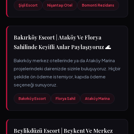
Şişli Escort
Nişantaşı Otel
Bomonti Rezidans
Bakırköy Escort | Ataköy Ve Florya
Sahilinde Keyifli Anlar Paylaşıyoruz 🌊
Bakırköy merkez otellerinde ya da Ataköy Marina
projelerindeki dairenizde sizinle buluşuyoruz. Hiçbir
şekilde ön ödeme istemiyor, kapıda ödeme
seçeneği sunuyoruz.
Bakırköy Escort
Florya Sahil
Ataköy Marina
Beylikdüzü Escort | Beykent Ve Merkez