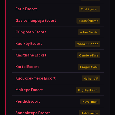
Fatih Escort
Otel Ziyareti
Gaziosmanpaşa Escort
Elden Ödeme
Güngören Escort
Adres Servisi
Kadıköy Escort
Moda & Cadde
Kağıthane Escort
Cendere Kule
Kartal Escort
Dragos Sahil
Küçükçekmece Escort
Halkalı VIP
Maltepe Escort
Küçükyalı Otel
Pendik Escort
Havalimanı
Sancaktepe Escort
Hızlı Transfer